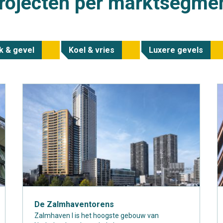
rojecten per marktsegme
k & gevel
Koel & vries
Luxere gevels
De Zalmhaventorens
Zalmhaven I is het hoogste gebouw van