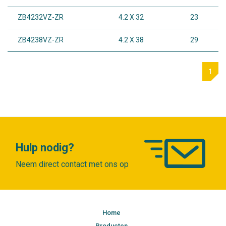
ZB4232VZ-ZR
4.2 X 32
23
ZB4238VZ-ZR
4.2 X 38
29
1
Hulp nodig?
Neem direct contact met ons op
Home
Producten