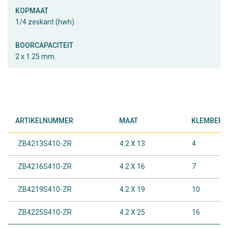
KOPMAAT
1/4 zeskant (hwh)
BOORCAPACITEIT
2 x 1.25 mm.
ARTIKELNUMMER
MAAT
KLEMBEREI
ZB4213S410-ZR
4.2 X 13
4
ZB4216S410-ZR
4.2 X 16
7
ZB4219S410-ZR
4.2 X 19
10
ZB4225S410-ZR
4.2 X 25
16