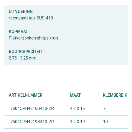
UITVOERING
roestvaststaal SUS-410
KOPMAAT
Platverzonken philips kruis
BOORCAPACITEIT
0.75 - 3.25 mm.
ARTIKELNUMMER
MAAT
KLEMBEREIK I
7504OPH4216S410-ZR
4.2 X 16
7
7504OPH4219S410-ZR
4.2 X 19
10