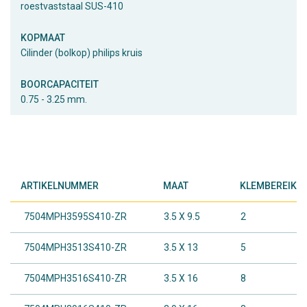
roestvaststaal SUS-410
KOPMAAT
Cilinder (bolkop) philips kruis
BOORCAPACITEIT
0.75 - 3.25 mm.
ARTIKELNUMMER
MAAT
KLEMBEREIK I
7504MPH3595S410-ZR
3.5 X 9.5
2
7504MPH3513S410-ZR
3.5 X 13
5
7504MPH3516S410-ZR
3.5 X 16
8