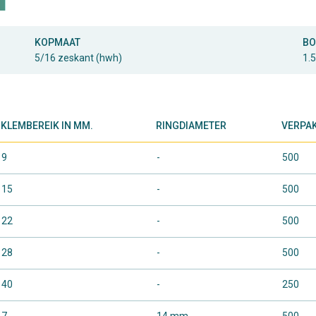
KOPMAAT
BO
5/16 zeskant (hwh)
1.
KLEMBEREIK IN MM.
RINGDIAMETER
VERPAK
9
-
500
15
-
500
22
-
500
28
-
500
40
-
250