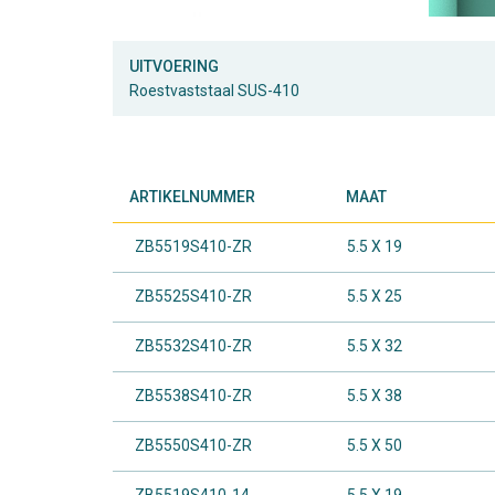
UITVOERING
Roestvaststaal SUS-410
ARTIKELNUMMER
MAAT
ZB5519S410-ZR
5.5 X 19
ZB5525S410-ZR
5.5 X 25
ZB5532S410-ZR
5.5 X 32
ZB5538S410-ZR
5.5 X 38
ZB5550S410-ZR
5.5 X 50