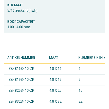
KOPMAAT
5/16 zeskant (hwh)
BOORCAPACITEIT
1.00 - 4.00 mm.
ARTIKELNUMMER
MAAT
KLEMBEREIK IN MM
ZB4816S410-ZR
4.8 X 16
6
ZB4819S410-ZR
4.8 X 19
9
ZB4825S410-ZR
4.8 X 25
15
ZB4832S410-ZR
4.8 X 32
22