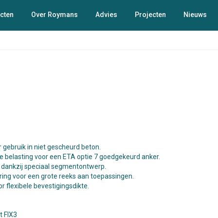
cten
Over Roymans
Advies
Projecten
Nieuws
r gebruik in niet gescheurd beton.
e belasting voor een ETA optie 7 goedgekeurd anker.
 dankzij speciaal segmentontwerp.
tring voor een grote reeks aan toepassingen.
r flexibele bevestigingsdikte.
t FIX3