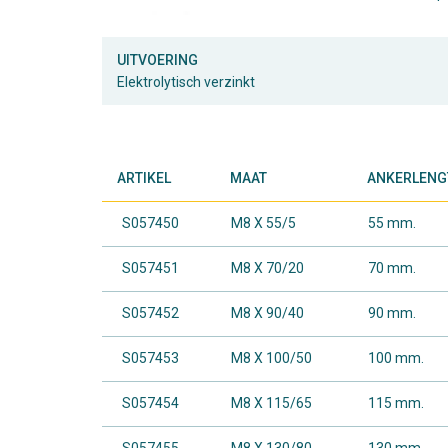
UITVOERING
Elektrolytisch verzinkt
ARTIKEL
MAAT
ANKERLENG
S057450
M8 X 55/5
55 mm.
S057451
M8 X 70/20
70 mm.
S057452
M8 X 90/40
90 mm.
S057453
M8 X 100/50
100 mm.
S057454
M8 X 115/65
115 mm.