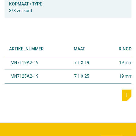
KOPMAAT / TYPE
3/8 zeskant
ARTIKELNUMMER
MAAT
RINGDI
MN7119A2-19
7.1 X 19
19 mm.
MN7125A2-19
7.1 X 25
19 mm.
1