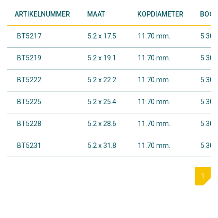
ARTIKELNUMMER
MAAT
KOPDIAMETER
BOOR
BT5217
5.2 x 17.5
11.70 mm.
5.30 
BT5219
5.2 x 19.1
11.70 mm.
5.30 
BT5222
5.2 x 22.2
11.70 mm.
5.30 
BT5225
5.2 x 25.4
11.70 mm.
5.30 
BT5228
5.2 x 28.6
11.70 mm.
5.30 
BT5231
5.2 x 31.8
11.70 mm.
5.30 
1