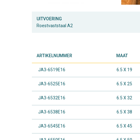
UITVOERING
Roestvaststaal A2
ARTIKELNUMMER
MAAT
JA3-6519E16
6.5 X 19
JA3-6525E16
6.5 X 25
JA3-6532E16
6.5 X 32
JA3-6538E16
6.5 X 38
JA3-6545E16
6.5 X 45