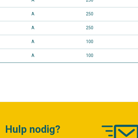
A
250
A
250
A
250
A
100
A
100
Hulp nodig?